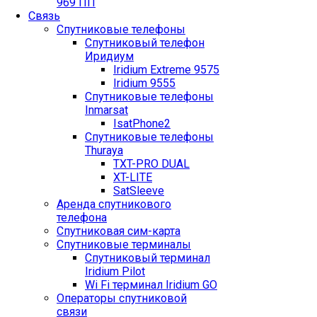
969 ПП
Связь
Спутниковые телефоны
Спутниковый телефон
Иридиум
Iridium Extreme 9575
Iridium 9555
Спутниковые телефоны
Inmarsat
IsatPhone2
Спутниковые телефоны
Thuraya
TXT-PRO DUAL
XT-LITE
SatSleeve
Аренда спутникового
телефона
Спутниковая сим-карта
Спутниковые терминалы
Спутниковый терминал
Iridium Pilot
Wi Fi терминал Iridium GO
Операторы спутниковой
связи