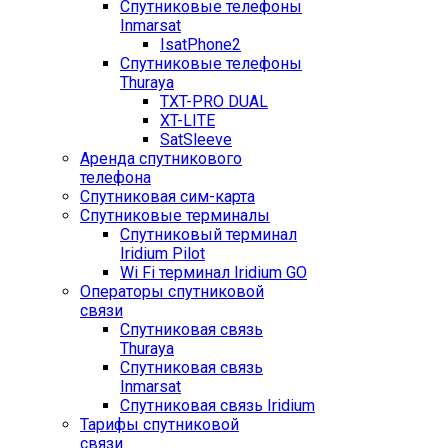
Спутниковые телефоны
Inmarsat
IsatPhone2
Спутниковые телефоны
Thuraya
TXT-PRO DUAL
XT-LITE
SatSleeve
Аренда спутникового
телефона
Спутниковая сим-карта
Спутниковые терминалы
Спутниковый терминал
Iridium Pilot
Wi Fi терминал Iridium GO
Операторы спутниковой
связи
Спутниковая связь
Thuraya
Спутниковая связь
Inmarsat
Спутниковая связь Iridium
Тарифы спутниковой
связи