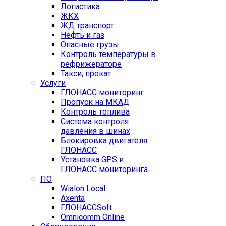
Логистика
ЖКХ
ЖД транспорт
Нефть и газ
Опасные грузы
Контроль температуры в
рефрижераторе
Такси, прокат
Услуги
ГЛОНАСС мониторинг
Пропуск на МКАД
Контроль топлива
Система контроля
давления в шинах
Блокировка двигателя
ГЛОНАСС
Установка GPS и
ГЛОНАСС мониторинга
ПО
Wialon Local
Axenta
ГЛОНАССSoft
Оmnicomm Оnline