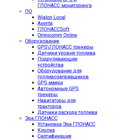
ГЛОНАСС мониторинга
ПО
Wialon Local
Axenta
ГЛОНАССSoft
Оmnicomm Оnline
Оборудование
GPS\ГЛОНАСС трекеры
Датчики уровня топлива
Подруливающие
устройства
Оборудование для
топливозаправщиков
GPS маяки
Автономные GPS
трекеры
Навигаторы для
тракторов
Датчики расхода топлива
Эра ГЛОНАСС
Установка Эра ГЛОНАСС
Кнопка
Сертификация