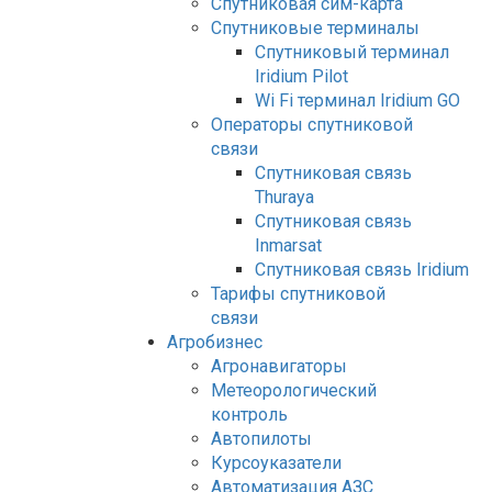
Спутниковая сим-карта
Спутниковые терминалы
Спутниковый терминал
Iridium Pilot
Wi Fi терминал Iridium GO
Операторы спутниковой
связи
Спутниковая связь
Thuraya
Спутниковая связь
Inmarsat
Спутниковая связь Iridium
Тарифы спутниковой
связи
Агробизнес
Агронавигаторы
Метеорологический
контроль
Автопилоты
Курсоуказатели
Автоматизация АЗС