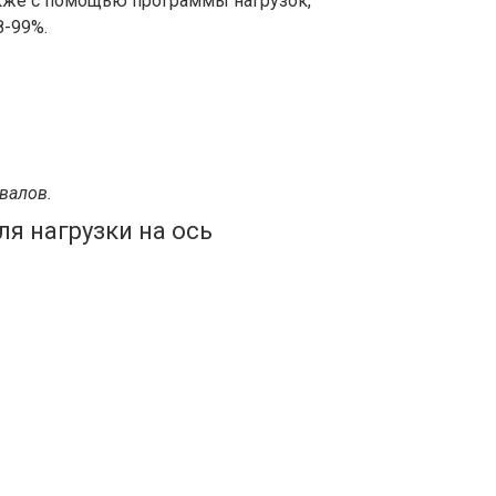
акже с помощью программы нагрузок,
8-99%.
валов.
я нагрузки на ось