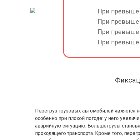
При превышени
При превышени
При превышени
При превышени
Фиксац
Перегруз грузовых автомобилей является 
особенно при плохой погоде: у него увелич
аварийную ситуацию. Большегрузы становят
проходящего транспорта. Кроме того, перег