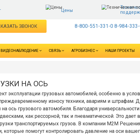
Техниче
г
Цены
поддерж
8-800-551-331-0
8-984-333-
КАЗАТЬ ЗВОНОК
ВИДЕОНАБЛЮДЕНИЕ
СВЯЗЬ
АГРОБИЗНЕС
НАШИ ПРОЕКТЫ
УЗКИ НА ОСЬ
пект эксплуатации грузовых автомобилей, особенно в усл
 преждевременному износу техники, авариям и штрафам. 
и на ось грузового автомобиля. Благодаря универсальност
одвесками, как рессорной, так и пневматической. Это дае
рузки транспортируемых грузов. В компании М2М Решения
которые помогут контролировать давление на оси вашего 