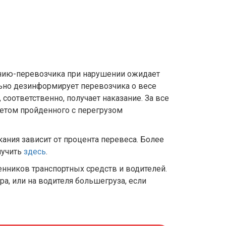
анию-перевозчика при нарушении ожидает
ально дезинформирует перевозчика о весе
 соответственно, получает наказание. За все
четом пройденного с перегрузом
кания зависит от процента перевеса. Более
лучить
здесь
.
нников транспортных средств и водителей.
а, или на водителя большегруза, если