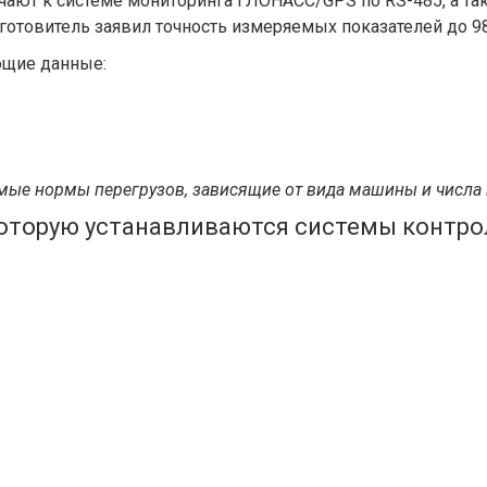
чают к системе мониторинга ГЛОНАСС/GPS по RS-485, а т
отовитель заявил точность измеряемых показателей до 9
ющие данные:
мые нормы перегрузов, зависящие от вида машины и числа 
которую устанавливаются системы контрол