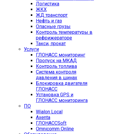
Логистика
ЖКХ
ЖД транспорт
Нефть и газ
Опасные грузы
Контроль температуры в
рефрижераторе
Такси, прокат
Услуги
ГЛОНАСС мониторинг
Пропуск на МКАД
Контроль топлива
Система контроля
давления в шинах
Блокировка двигателя
ГЛОНАСС
Установка GPS и
ГЛОНАСС мониторинга
ПО
Wialon Local
Axenta
ГЛОНАССSoft
Оmnicomm Оnline