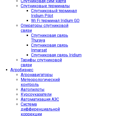
Спутниковая сим-карта
Спутниковые терминалы
Спутниковый терминал
Iridium Pilot
Wi Fi терминал Iridium GO
Операторы спутниковой
связи
Спутниковая связь
Thuraya
Спутниковая связь
Inmarsat
Спутниковая связь Iridium
Тарифы спутниковой
связи
Агробизнес
Агронавигаторы
Метеорологический
контроль
Автопилоты
Курсоуказатели
Автоматизация АЗС
Система
дифференциальной
коррекции