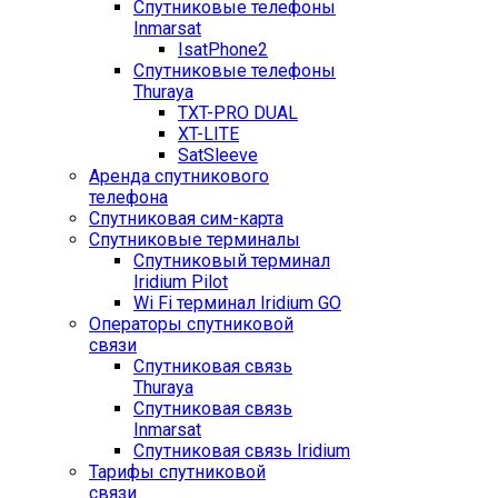
Спутниковые телефоны
Inmarsat
IsatPhone2
Спутниковые телефоны
Thuraya
TXT-PRO DUAL
XT-LITE
SatSleeve
Аренда спутникового
телефона
Спутниковая сим-карта
Спутниковые терминалы
Спутниковый терминал
Iridium Pilot
Wi Fi терминал Iridium GO
Операторы спутниковой
связи
Спутниковая связь
Thuraya
Спутниковая связь
Inmarsat
Спутниковая связь Iridium
Тарифы спутниковой
связи