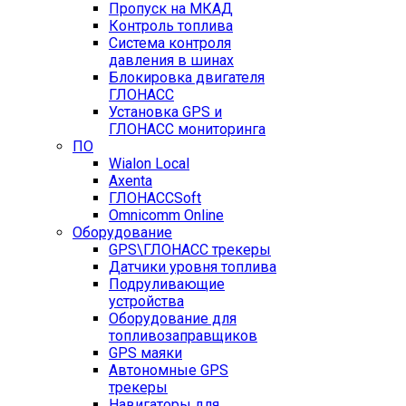
Пропуск на МКАД
Контроль топлива
Система контроля
давления в шинах
Блокировка двигателя
ГЛОНАСС
Установка GPS и
ГЛОНАСС мониторинга
ПО
Wialon Local
Axenta
ГЛОНАССSoft
Оmnicomm Оnline
Оборудование
GPS\ГЛОНАСС трекеры
Датчики уровня топлива
Подруливающие
устройства
Оборудование для
топливозаправщиков
GPS маяки
Автономные GPS
трекеры
Навигаторы для