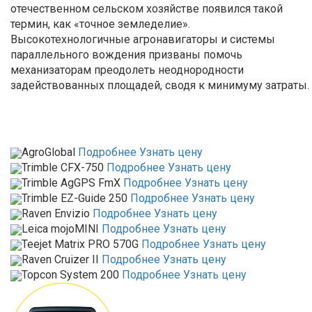
отечественном сельском хозяйстве появился такой
термин, как «точное земледелие».
Высокотехнологичные агронавигаторы и системы
параллельного вождения призваны помочь
механизаторам преодолеть неоднородности
задействованных площадей, сводя к минимуму затраты.
AgroGlobal
Подробнее
Узнать цену
Trimble CFX-750
Подробнее
Узнать цену
Trimble AgGPS FmX
Подробнее
Узнать цену
Trimble EZ-Guide 250
Подробнее
Узнать цену
Raven Envizio
Подробнее
Узнать цену
Leica mojoMINI
Подробнее
Узнать цену
Teejet Matrix PRO 570G
Подробнее
Узнать цену
Raven Cruizer II
Подробнее
Узнать цену
Topcon System 200
Подробнее
Узнать цену