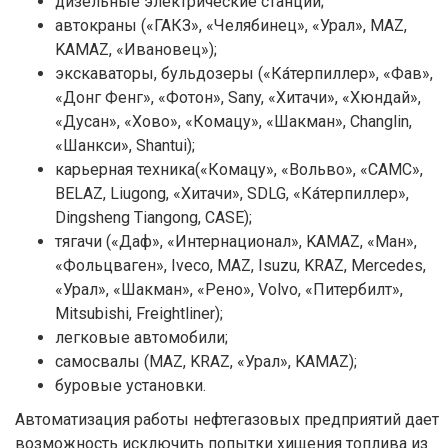
дизельные электрические станции;
автокраны («ГАКЗ», «Челябинец», «Урал», MAZ,
KAMAZ, «Ивановец»);
экскаваторы, бульдозеры («Ка́терпиллер», «Фав»,
«Донг Фенг», «Фотон», Sany, «Хитачи», «Хюндай»,
«Дусан», «Хово», «Комацу», «Шакман», Changlin,
«Шанкси», Shantui);
карьерная техника(«Комацу», «Вольво», «CAMC»,
BELAZ, Liugong, «Хитачи», SDLG, «Ка́терпиллер»,
Dingsheng Tiangong, CASE);
тягачи («Даф», «Интернационал», KAMAZ, «Ман»,
«Фольцваген», Iveco, MAZ, Isuzu, KRAZ, Mercedes,
«Урал», «Шакман», «Рено», Volvo, «Питербилт»,
Mitsubishi, Freightliner);
легковые автомобили;
самосвалы (MAZ, KRAZ, «Урал», KAMAZ);
буровые установки.
Автоматизация работы нефтегазовых предприятий дает
возможность исключить попытки хищения топлива из